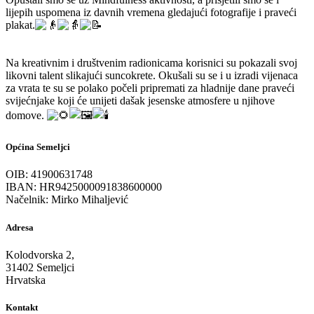
lijepih uspomena iz davnih vremena gledajući fotografije i praveći
plakat.
Na kreativnim i društvenim radionicama korisnici su pokazali svoj
likovni talent slikajući suncokrete. Okušali su se i u izradi vijenaca
za vrata te su se polako počeli pripremati za hladnije dane praveći
svijećnjake koji će unijeti dašak jesenske atmosfere u njihove
domove.
Općina Semeljci
OIB: 41900631748
IBAN: HR9425000091838600000
Načelnik: Mirko Mihaljević
Adresa
Kolodvorska 2,
31402 Semeljci
Hrvatska
Kontakt