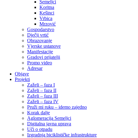
Semeljci
Koritna
Kešinci
Vrbica
Mrzović
Gospodarstvo
Dječji vrtić
Obrazovanje
Vjerske ustanove
Manifestacije
Gradovi prijatelji
Promo video
Adresar
Objave
Projekti
Zaželi – faza I
Zaželi – faza II
Zaželi – faza III
Zaželi – faza IV
Pruži mi ruku – idemo zajedno
Korak dalje
Aglomeracija Semeljci
Digitalna javna uprava
Uči o otpadu
Izgradnja biciklističke infrastrukture