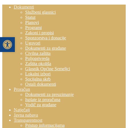
Dokumenti
Službeni glasnici
Statut
Planovi
Programi
Zakoni i propisi
Open toolbar
Sponzorstva i donacije
Ugovori
Dokumenti za građane
Civilna zaštita
Poljoprivreda
Zaštita okoliša
Glasnik Općine Semeljci
Lokalni izbori
Socijalna skrb
Ostali dokumenti
Proračun
Dokumenti za preuzimanje
Isplate iz proračuna
Vodič za građane
Natječaji
Javna nabava
Transparentnost
Pristup informacijama