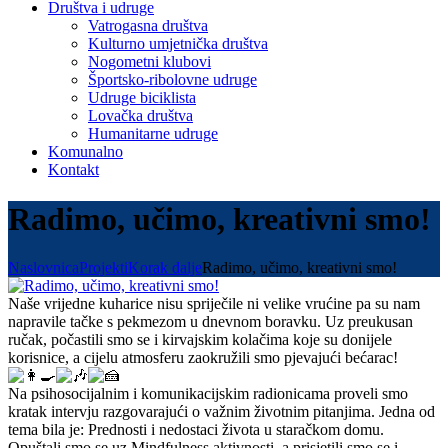
Društva i udruge
Vatrogasna društva
Kulturno umjetnička društva
Nogometni klubovi
Športsko-ribolovne udruge
Udruge biciklista
Lovačka društva
Humanitarne udruge
Komunalno
Kontakt
Radimo, učimo, kreativni smo!
Naslovnica
Projekti
Korak dalje
Radimo, učimo, kreativni smo!
Naše vrijedne kuharice nisu spriječile ni velike vrućine pa su nam
napravile tačke s pekmezom u dnevnom boravku. Uz preukusan
ručak, počastili smo se i kirvajskim kolačima koje su donijele
korisnice, a cijelu atmosferu zaokružili smo pjevajući bećarac!
Na psihosocijalnim i komunikacijskim radionicama proveli smo
kratak intervju razgovarajući o važnim životnim pitanjima. Jedna od
tema bila je: Prednosti i nedostaci života u staračkom domu.
Opuštali smo se uz Mindfulness aktivnosti, a prisjetili smo se i