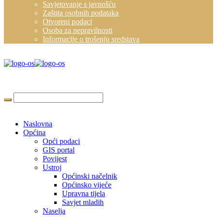
Savjetovanje s javnošću
Zaštita osobnih podataka
Otvoreni podaci
Osoba za nepravilnosti
Informacije o trošenju sredstava
Naslovna
Općina
Opći podaci
GIS portal
Povijest
Ustroj
Općinski načelnik
Općinsko vijeće
Upravna tijela
Savjet mladih
Naselja