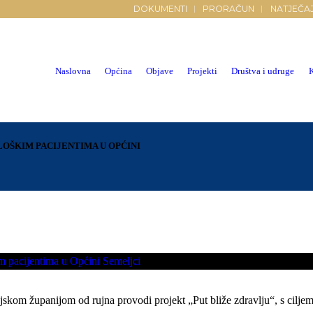
DOKUMENTI
PRORAČUN
NATJEČAJ
Naslovna
Općina
Objave
Projekti
Društva i udruge
LOŠKIM PACIJENTIMA U OPĆINI
jskom županijom od rujna provodi projekt „Put bliže zdravlju“, s cil