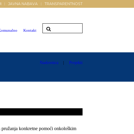
I
JAVNA NABAVA
TRANSPARENTNOST
Komunalno
Kontakt
Naslovnica
Projekti
jem pružanja konkretne pomoći onkološkim