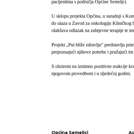
pacijentima s područja Općine Semeljci.
U sklopu projekta Općina, u suradnji s Ko
do ulaza u Zavod za onkologiju Kliničkog bo
olakšava odlazak na zahtjevne terapije te im
Projekt „Put bliže zdravlju“ predstavlja pr
prepoznajući njihove potrebe i pružajući i
S obzirom na iznimno pozitivne reakcije kor
njegovom provedbom i u sljedećoj godini.
Općina Semeljci
Ad