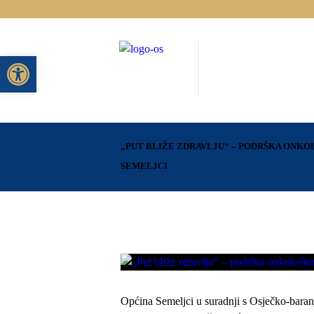
Open toolbar
„PUT BLIŽE ZDRAVLJU“ – PODRŠKA ONKO
SEMELJCI
Općina Semeljci u suradnji s Osječko-baran