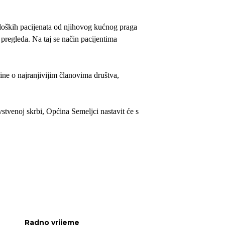
loških pacijenata od njihovog kućnog praga
 pregleda. Na taj se način pacijentima
ine o najranjivijim članovima društva,
stvenoj skrbi, Općina Semeljci nastavit će s
Radno vrijeme