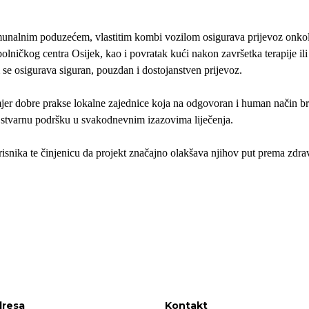
munalnim poduzećem, vlastitim kombi vozilom osigurava prijevoz onko
lničkog centra Osijek, kao i povratak kući nakon završetka terapije ili
 se osigurava siguran, pouzdan i dostojanstven prijevoz.
imjer dobre prakse lokalne zajednice koja na odgovoran i human način br
m stvarnu podršku u svakodnevnim izazovima liječenja.
isnika te činjenicu da projekt značajno olakšava njihov put prema zdrav
resa
Kontakt