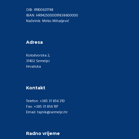
OIB: 41900631748
IBAN: HR9425000091838600000
Načelnik: Mirko Mihaljević
Adresa
Kolodvorska 2,
31402 Semeljci
Hrvatska
Kontakt
Telefon: +385 31 856 310
Fax: +385 31 856 197
Email: tajnik@semeljci.hr
Radno vrijeme