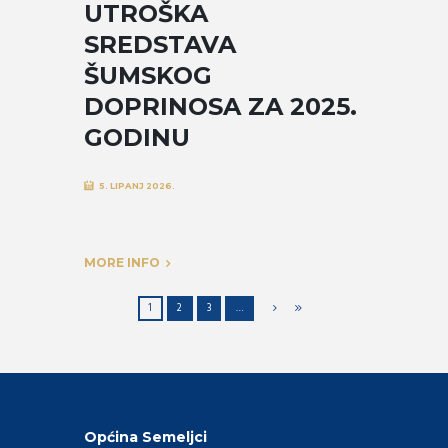
UTROŠKA
SREDSTAVA
ŠUMSKOG
DOPRINOSA ZA 2025.
GODINU
5. LIPANJ 2026.
MORE INFO
1
2
3
…
Općina Semeljci