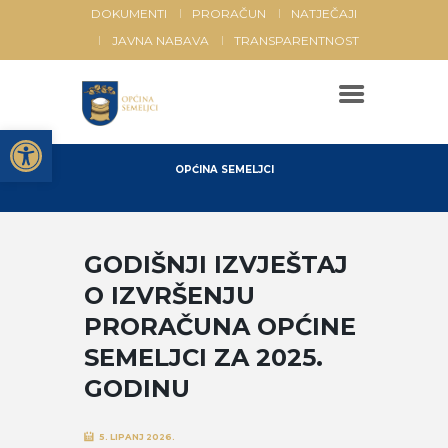
DOKUMENTI
PRORAČUN
NATJEČAJI
JAVNA NABAVA
TRANSPARENTNOST
Open toolbar
OPĆINA SEMELJCI
GODIŠNJI IZVJEŠTAJ
O IZVRŠENJU
PRORAČUNA OPĆINE
SEMELJCI ZA 2025.
GODINU
5. LIPANJ 2026.