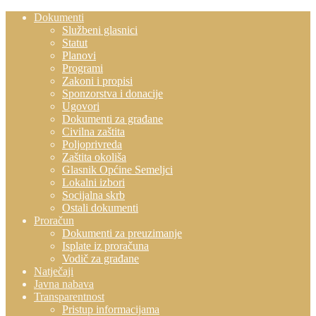
Dokumenti
Službeni glasnici
Statut
Planovi
Programi
Zakoni i propisi
Sponzorstva i donacije
Ugovori
Dokumenti za građane
Civilna zaštita
Poljoprivreda
Zaštita okoliša
Glasnik Općine Semeljci
Lokalni izbori
Socijalna skrb
Ostali dokumenti
Proračun
Dokumenti za preuzimanje
Isplate iz proračuna
Vodič za građane
Natječaji
Javna nabava
Transparentnost
Pristup informacijama