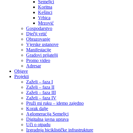
Semeljci
Koritna
Kešinci
Vrbica
Mrzović
Gospodarstvo
Dječji vrtić
Obrazovanje
Vjerske ustanove
Manifestacije
Gradovi prijatelji
Promo video
Adresar
Objave
Projekti
Zaželi – faza I
Zaželi – faza II
Zaželi – faza III
Zaželi – faza IV
Pruži mi ruku – idemo zajedno
Korak dalje
Aglomeracija Semeljci
Digitalna javna uprava
Uči o otpadu
Izgradnja biciklističke infrastrukture