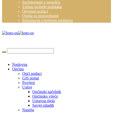
Savjetovanje s javnošću
Zaštita osobnih podataka
Otvoreni podaci
Osoba za nepravilnosti
Informacije o trošenju sredstava
Naslovna
Općina
Opći podaci
GIS portal
Povijest
Ustroj
Općinski načelnik
Općinsko vijeće
Upravna tijela
Savjet mladih
Naselja