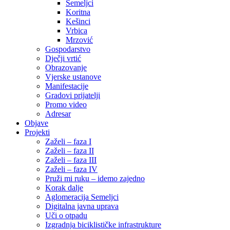
Semeljci
Koritna
Kešinci
Vrbica
Mrzović
Gospodarstvo
Dječji vrtić
Obrazovanje
Vjerske ustanove
Manifestacije
Gradovi prijatelji
Promo video
Adresar
Objave
Projekti
Zaželi – faza I
Zaželi – faza II
Zaželi – faza III
Zaželi – faza IV
Pruži mi ruku – idemo zajedno
Korak dalje
Aglomeracija Semeljci
Digitalna javna uprava
Uči o otpadu
Izgradnja biciklističke infrastrukture