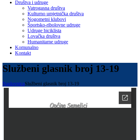
Društva i udruge
Vatrogasna društva
Kulturno umjetnička društva
Nogometni klubovi
Športsko-ribolovne udruge
Udruge biciklista
Lovačka društva
Humanitarne udruge
Komunalno
Kontakt
Službeni glasnik broj 13-19
Naslovnica
Službeni glasnik broj 13-19