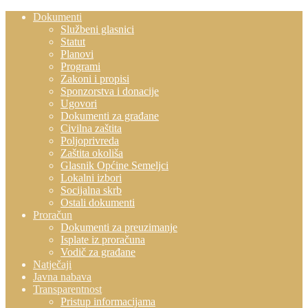
Dokumenti
Službeni glasnici
Statut
Planovi
Programi
Zakoni i propisi
Sponzorstva i donacije
Ugovori
Dokumenti za građane
Civilna zaštita
Poljoprivreda
Zaštita okoliša
Glasnik Općine Semeljci
Lokalni izbori
Socijalna skrb
Ostali dokumenti
Proračun
Dokumenti za preuzimanje
Isplate iz proračuna
Vodič za građane
Natječaji
Javna nabava
Transparentnost
Pristup informacijama