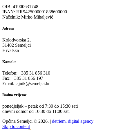
OIB: 41900631748
IBAN: HR9425000091838600000
Načelnik: Mirko Mihaljević
Adresa
Kolodvorska 2,
31402 Semeljci
Hrvatska
Kontakt
Telefon: +385 31 856 310
Fax: +385 31 856 197
Email: tajnik@semeljci.hr
Radno vrijeme
ponedjeljak – petak od 7:30 do 15:30 sati
dnevni odmor od 10:30 do 11:00 sati
Općina Semeljci © 2026. |
detriem. digital agency
Skip to content