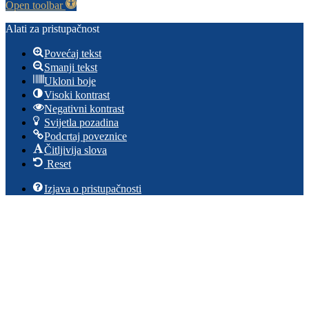
Open toolbar
Alati za pristupačnost
Povećaj tekst
Smanji tekst
Ukloni boje
Visoki kontrast
Negativni kontrast
Svijetla pozadina
Podcrtaj poveznice
Čitljivija slova
Reset
Izjava o pristupačnosti