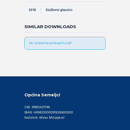
,
2016
Službeni glasnici
SIMILAR DOWNLOADS
No related download found!
Općina Semeljci
OIB: 41900631748
IBAN: HR9425000091838600000
Načelnik: Mirko Mihaljević