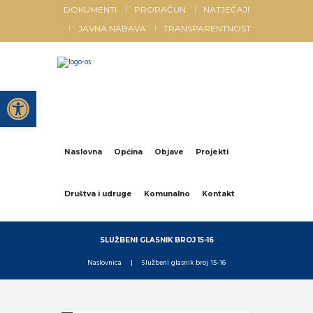
DOKUMENTI
PRORAČUN
NATJEČAJI
JAVNA NABAVA
TRANSPARENTNOST
Open toolbar
Naslovna
Općina
Objave
Projekti
Društva i udruge
Komunalno
Kontakt
SLUŽBENI GLASNIK BROJ 15-16
Naslovnica
Službeni glasnik broj 15-16