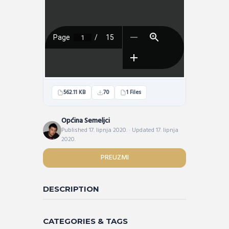
562.11 KB
70
1 Files
Općina Semeljci
Published 17. lipnja 2020. · Updated 17. lipnja
2020.
PREUZMI
DESCRIPTION
CATEGORIES & TAGS