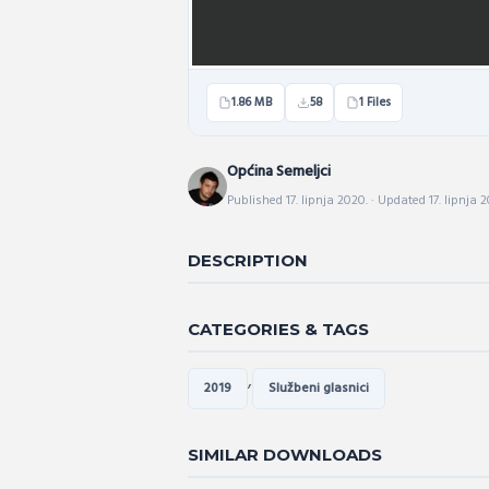
1.86 MB
58
1 Files
Općina Semeljci
Published 17. lipnja 2020. · Updated 17. lipnja 
DESCRIPTION
CATEGORIES & TAGS
,
2019
Službeni glasnici
SIMILAR DOWNLOADS