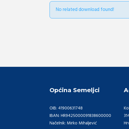
No related download found!
Općina Semeljci
A
OIB: 41900631748
Ko
IBAN: HR9425000091838600000
31
Načelnik: Mirko Mihaljević
Hr