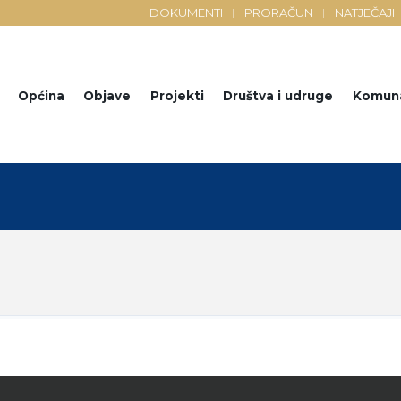
DOKUMENTI
PRORAČUN
NATJEČAJI
Općina
Objave
Projekti
Društva i udruge
Komun