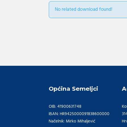
No related download found!
Općina Semeljci
A
OIB: 41900631748
Ko
IBAN: HR9425000091838600000
31
Načelnik: Mirko Mihaljević
Hr