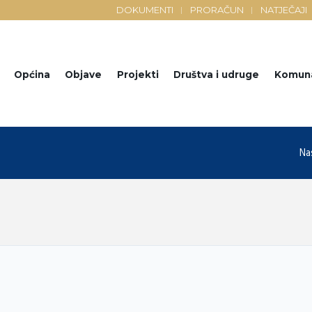
DOKUMENTI
PRORAČUN
NATJEČAJI
Općina
Objave
Projekti
Društva i udruge
Komun
Na