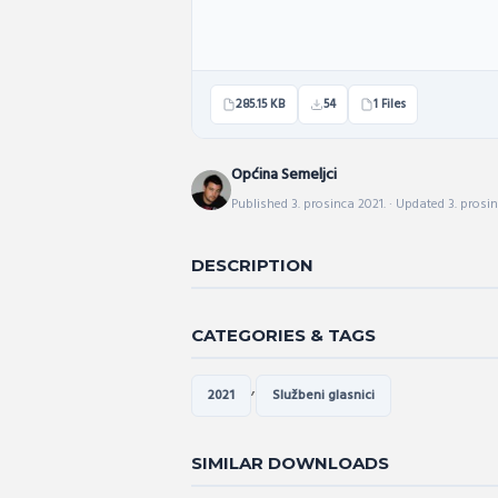
285.15 KB
54
1 Files
Općina Semeljci
Published 3. prosinca 2021. · Updated 3. prosin
DESCRIPTION
CATEGORIES & TAGS
,
2021
Službeni glasnici
SIMILAR DOWNLOADS