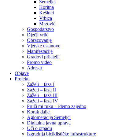
Semeljci
Koritna
Kešinci
Vrbica
Mrzović
Gospodarstvo
Dječji vrtić
Obrazovanje
Vjerske ustanove
Manifestacije
Gradovi prijatelji
Promo video
Adresar
Objave
Projekti
Zaželi – faza I
Zaželi – faza II
Zaželi – faza III
Zaželi – faza IV
Pruži mi ruku – idemo zajedno
Korak dalje
Aglomeracija Semeljci
Digitalna javna uprava
Uči o otpadu
Izgradnja biciklističke infrastrukture