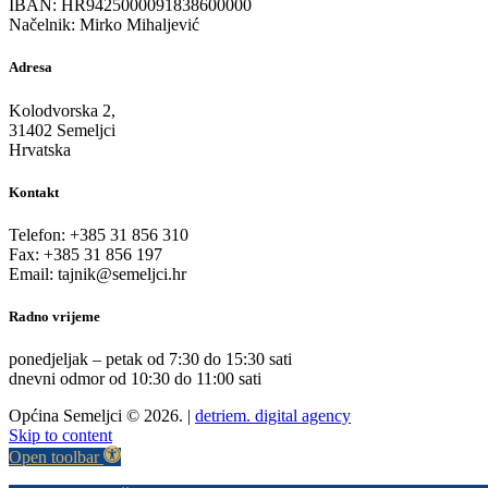
IBAN: HR9425000091838600000
Načelnik: Mirko Mihaljević
Adresa
Kolodvorska 2,
31402 Semeljci
Hrvatska
Kontakt
Telefon: +385 31 856 310
Fax: +385 31 856 197
Email: tajnik@semeljci.hr
Radno vrijeme
ponedjeljak – petak od 7:30 do 15:30 sati
dnevni odmor od 10:30 do 11:00 sati
Općina Semeljci © 2026. |
detriem. digital agency
Skip to content
Open toolbar