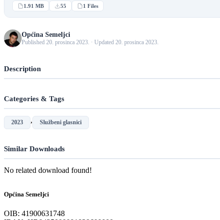
1.91 MB
55
1 Files
Općina Semeljci
Published 20. prosinca 2023. · Updated 20. prosinca 2023.
Description
Categories & Tags
,
2023
Službeni glasnici
Similar Downloads
No related download found!
Općina Semeljci
OIB: 41900631748