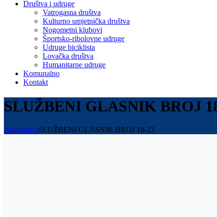
Društva i udruge
Vatrogasna društva
Kulturno umjetnička društva
Nogometni klubovi
Športsko-ribolovne udruge
Udruge biciklista
Lovačka društva
Humanitarne udruge
Komunalno
Kontakt
SLUŽBENI GLASNIK BROJ 18
Naslovnica
SLUŽBENI GLASNIK BROJ 18-23