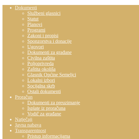
Dokumenti
Službeni glasnici
Statut
Planovi
Programi
Zakoni i propisi
Sponzorstva i donacije
Ugovori
Dokumenti za građane
Civilna zaštita
Poljoprivreda
Zaštita okoliša
Glasnik Općine Semeljci
Lokalni izbori
Socijalna skrb
Ostali dokumenti
Proračun
Dokumenti za preuzimanje
Isplate iz proračuna
Vodič za građane
Natječaji
Javna nabava
Transparentnost
Pristup informacijama