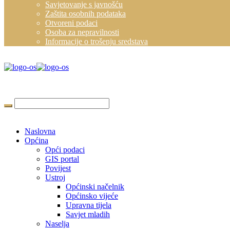
Savjetovanje s javnošću
Zaštita osobnih podataka
Otvoreni podaci
Osoba za nepravilnosti
Informacije o trošenju sredstava
Naslovna
Općina
Opći podaci
GIS portal
Povijest
Ustroj
Općinski načelnik
Općinsko vijeće
Upravna tijela
Savjet mladih
Naselja