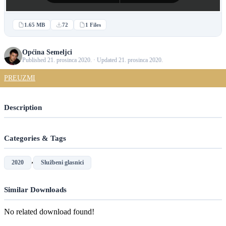
1.65 MB
72
1 Files
Općina Semeljci
Published 21. prosinca 2020. · Updated 21. prosinca 2020.
PREUZMI
Description
Categories & Tags
,
2020
Službeni glasnici
Similar Downloads
No related download found!