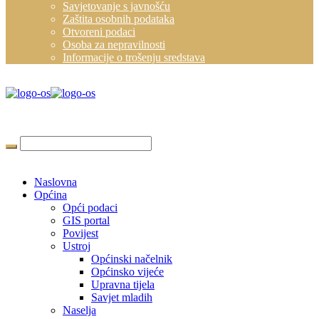
Savjetovanje s javnošću
Zaštita osobnih podataka
Otvoreni podaci
Osoba za nepravilnosti
Informacije o trošenju sredstava
Naslovna
Općina
Opći podaci
GIS portal
Povijest
Ustroj
Općinski načelnik
Općinsko vijeće
Upravna tijela
Savjet mladih
Naselja