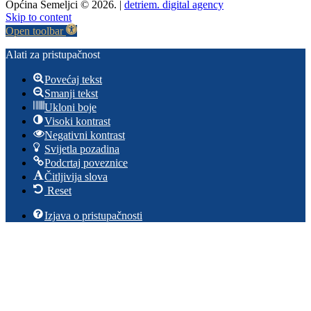
Općina Semeljci © 2026. |
detriem. digital agency
Skip to content
Open toolbar
Alati za pristupačnost
Povećaj tekst
Smanji tekst
Ukloni boje
Visoki kontrast
Negativni kontrast
Svijetla pozadina
Podcrtaj poveznice
Čitljivija slova
Reset
Izjava o pristupačnosti