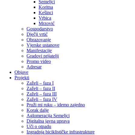
Semeljci
Koritna
Kešinci
Vrbica
Mrzović
Gospodarstvo
Dječji vrtić
Obrazovanje
Vjerske ustanove
Manifestacije
Gradovi prijatelji
Promo video
Adresar
Objave
Projekti
Zaželi – faza I
Zaželi – faza II
Zaželi – faza III
Zaželi – faza IV
Pruži mi ruku – idemo zajedno
Korak dalje
Aglomeracija Semeljci
Digitalna javna uprava
Uči o otpadu
Izgradnja biciklističke infrastrukture