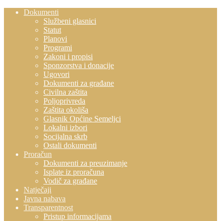
Dokumenti
Službeni glasnici
Statut
Planovi
Programi
Zakoni i propisi
Sponzorstva i donacije
Ugovori
Dokumenti za građane
Civilna zaštita
Poljoprivreda
Zaštita okoliša
Glasnik Općine Semeljci
Lokalni izbori
Socijalna skrb
Ostali dokumenti
Proračun
Dokumenti za preuzimanje
Isplate iz proračuna
Vodič za građane
Natječaji
Javna nabava
Transparentnost
Pristup informacijama