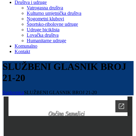
Društva i udruge
Vatrogasna društva
Kulturno umjetnička društva
Nogometni klubovi
Športsko-ribolovne udruge
Udruge biciklista
Lovačka društva
Humanitarne udruge
Komunalno
Kontakt
SLUŽBENI GLASNIK BROJ
21-20
Naslovnica
SLUŽBENI GLASNIK BROJ 21-20