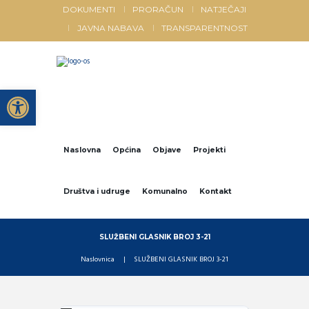
DOKUMENTI
PRORAČUN
NATJEČAJI
JAVNA NABAVA
TRANSPARENTNOST
Open toolbar
Naslovna
Općina
Objave
Projekti
Društva i udruge
Komunalno
Kontakt
SLUŽBENI GLASNIK BROJ 3-21
Naslovnica
SLUŽBENI GLASNIK BROJ 3-21