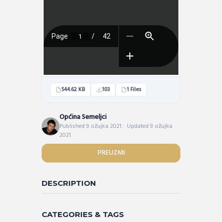
544.62 KB
103
1 Files
Općina Semeljci
Published 9. ožujka 2021. · Updated 9. ožujka
2021.
PREUZMI
DESCRIPTION
CATEGORIES & TAGS