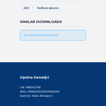
,
2021
Službeni glasnici
SIMILAR DOWNLOADS
No related download found!
Općina Semeljci
OIB: 41900631748
IBAN: HR9425000091838600000
Načelnik: Mirko Mihaljević