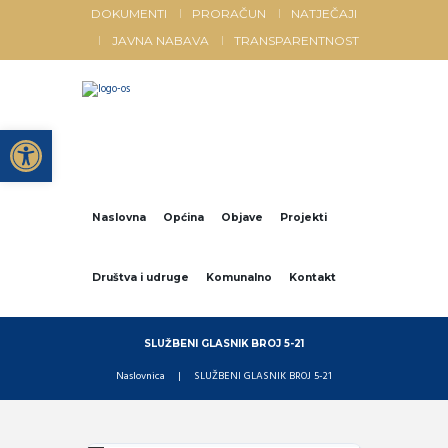
DOKUMENTI
PRORAČUN
NATJEČAJI
JAVNA NABAVA
TRANSPARENTNOST
Open toolbar
Naslovna
Općina
Objave
Projekti
Društva i udruge
Komunalno
Kontakt
SLUŽBENI GLASNIK BROJ 5-21
Naslovnica
SLUŽBENI GLASNIK BROJ 5-21