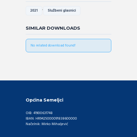
,
2021
Službeni glasnici
SIMILAR DOWNLOADS
No related download found!
Općina Semeljci
OIB: 41900631748
IBAN: HR9425000091838600000
Načelnik: Mirko Mihaljević