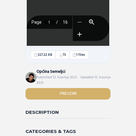
327.22 KB
73
1 Files
Općina Semeljci
Published 12. travnja 2021. · Updated 12. travnja
2021.
PREUZMI
DESCRIPTION
CATEGORIES & TAGS