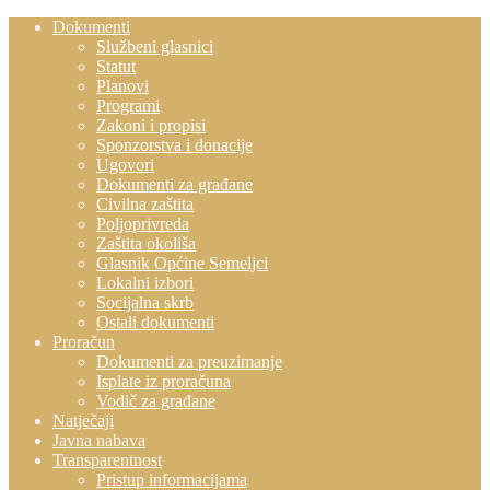
Dokumenti
Službeni glasnici
Statut
Planovi
Programi
Zakoni i propisi
Sponzorstva i donacije
Ugovori
Dokumenti za građane
Civilna zaštita
Poljoprivreda
Zaštita okoliša
Glasnik Općine Semeljci
Lokalni izbori
Socijalna skrb
Ostali dokumenti
Proračun
Dokumenti za preuzimanje
Isplate iz proračuna
Vodič za građane
Natječaji
Javna nabava
Transparentnost
Pristup informacijama