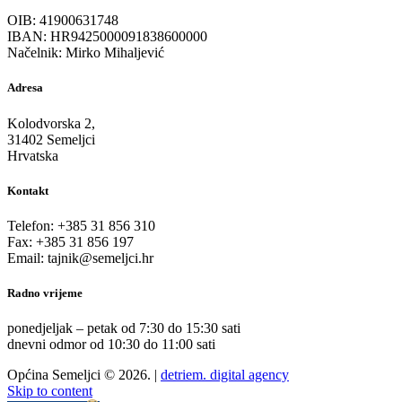
OIB: 41900631748
IBAN: HR9425000091838600000
Načelnik: Mirko Mihaljević
Adresa
Kolodvorska 2,
31402 Semeljci
Hrvatska
Kontakt
Telefon: +385 31 856 310
Fax: +385 31 856 197
Email: tajnik@semeljci.hr
Radno vrijeme
ponedjeljak – petak od 7:30 do 15:30 sati
dnevni odmor od 10:30 do 11:00 sati
Općina Semeljci © 2026. |
detriem. digital agency
Skip to content