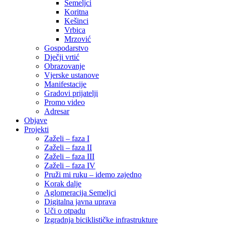
Semeljci
Koritna
Kešinci
Vrbica
Mrzović
Gospodarstvo
Dječji vrtić
Obrazovanje
Vjerske ustanove
Manifestacije
Gradovi prijatelji
Promo video
Adresar
Objave
Projekti
Zaželi – faza I
Zaželi – faza II
Zaželi – faza III
Zaželi – faza IV
Pruži mi ruku – idemo zajedno
Korak dalje
Aglomeracija Semeljci
Digitalna javna uprava
Uči o otpadu
Izgradnja biciklističke infrastrukture