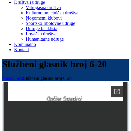
Društva i udruge
Vatrogasna društva
Kulturno umjetnička društva
Nogometni klubovi
Športsko-ribolovne udruge
Udruge biciklista
Lovačka društva
Humanitarne udruge
Komunalno
Kontakt
Službeni glasnik broj 6-20
Naslovnica
Službeni glasnik broj 6-20