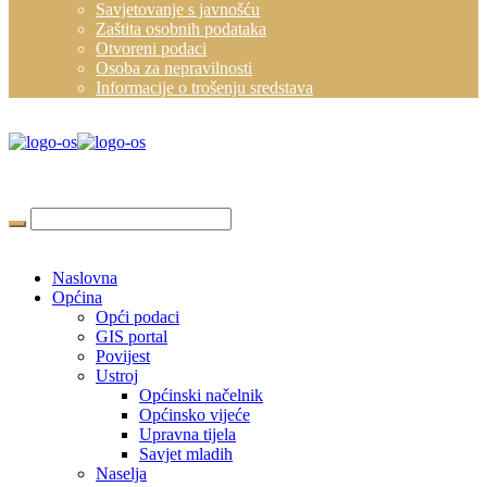
Savjetovanje s javnošću
Zaštita osobnih podataka
Otvoreni podaci
Osoba za nepravilnosti
Informacije o trošenju sredstava
Naslovna
Općina
Opći podaci
GIS portal
Povijest
Ustroj
Općinski načelnik
Općinsko vijeće
Upravna tijela
Savjet mladih
Naselja