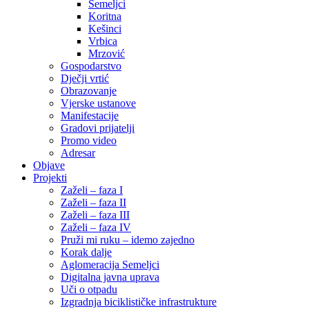
Semeljci
Koritna
Kešinci
Vrbica
Mrzović
Gospodarstvo
Dječji vrtić
Obrazovanje
Vjerske ustanove
Manifestacije
Gradovi prijatelji
Promo video
Adresar
Objave
Projekti
Zaželi – faza I
Zaželi – faza II
Zaželi – faza III
Zaželi – faza IV
Pruži mi ruku – idemo zajedno
Korak dalje
Aglomeracija Semeljci
Digitalna javna uprava
Uči o otpadu
Izgradnja biciklističke infrastrukture