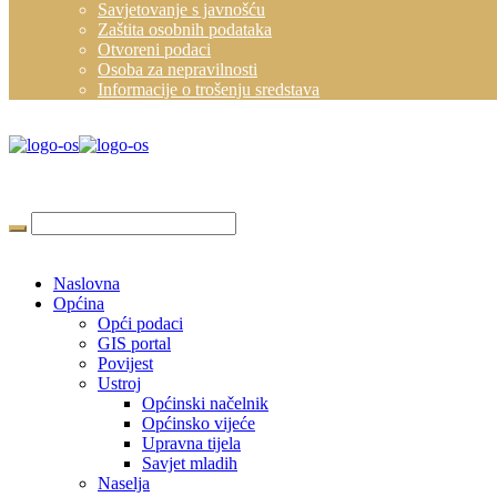
Savjetovanje s javnošću
Zaštita osobnih podataka
Otvoreni podaci
Osoba za nepravilnosti
Informacije o trošenju sredstava
Naslovna
Općina
Opći podaci
GIS portal
Povijest
Ustroj
Općinski načelnik
Općinsko vijeće
Upravna tijela
Savjet mladih
Naselja