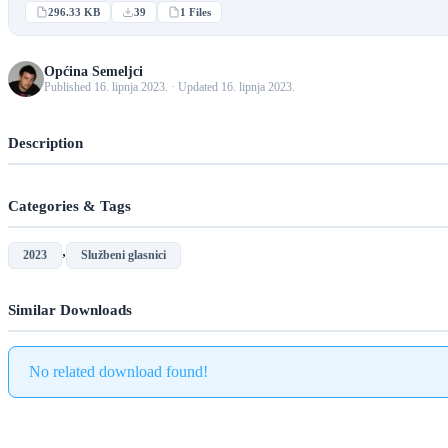
296.33 KB
39
1 Files
Općina Semeljci
Published 16. lipnja 2023. · Updated 16. lipnja 2023.
Description
Categories & Tags
,
2023
Službeni glasnici
Similar Downloads
No related download found!