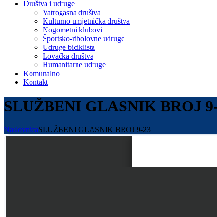
Društva i udruge
Vatrogasna društva
Kulturno umjetnička društva
Nogometni klubovi
Športsko-ribolovne udruge
Udruge biciklista
Lovačka društva
Humanitarne udruge
Komunalno
Kontakt
SLUŽBENI GLASNIK BROJ 9-
Naslovnica
SLUŽBENI GLASNIK BROJ 9-23