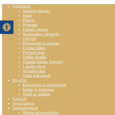
Dokumenti
Službeni glasnici
Statut
Planovi
Open toolbar
Programi
Zakoni i propisi
Sponzorstva i donacije
Ugovori
Dokumenti za građane
Civilna zaštita
Poljoprivreda
Zaštita okoliša
Glasnik Općine Semeljci
Lokalni izbori
Socijalna skrb
Ostali dokumenti
Proračun
Dokumenti za preuzimanje
Isplate iz proračuna
Vodič za građane
Natječaji
Javna nabava
Transparentnost
Pristup informacijama