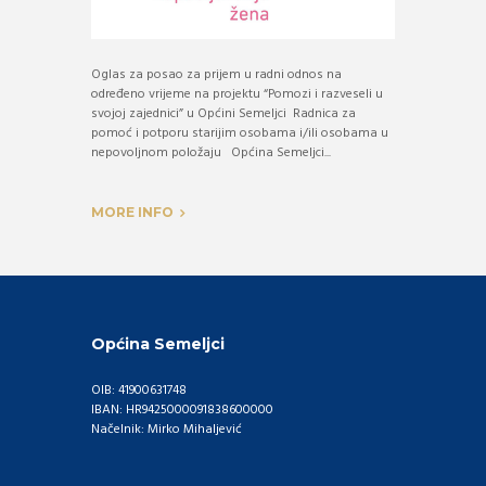
Oglas za posao za prijem u radni odnos na
određeno vrijeme na projektu “Pomozi i razveseli u
svojoj zajednici” u Općini Semeljci Radnica za
pomoć i potporu starijim osobama i/ili osobama u
nepovoljnom položaju Općina Semeljci...
MORE INFO
Općina Semeljci
OIB: 41900631748
IBAN: HR9425000091838600000
Načelnik: Mirko Mihaljević