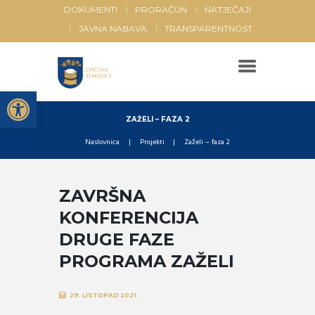
DOKUMENTI
PRORAČUN
NATJEČAJI
JAVNA NABAVA
TRANSPARENTNOST
Open toolbar
ZAŽELI – FAZA 2
Naslovnica
Projekti
Zaželi – faza 2
ZAVRŠNA
KONFERENCIJA
DRUGE FAZE
PROGRAMA ZAŽELI
29. LISTOPAD 2021.