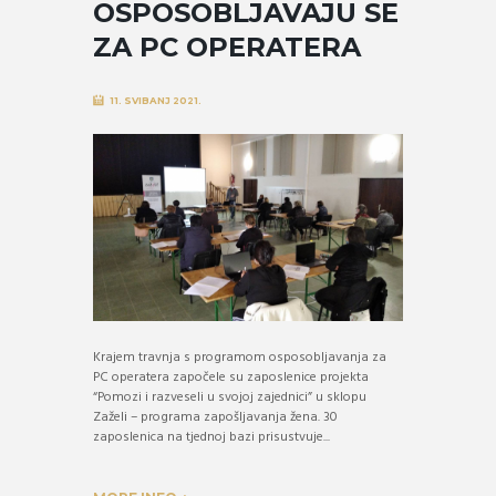
OSPOSOBLJAVAJU SE
ZA PC OPERATERA
11. SVIBANJ 2021.
Krajem travnja s programom osposobljavanja za
PC operatera započele su zaposlenice projekta
“Pomozi i razveseli u svojoj zajednici” u sklopu
Zaželi – programa zapošljavanja žena. 30
zaposlenica na tjednoj bazi prisustvuje...