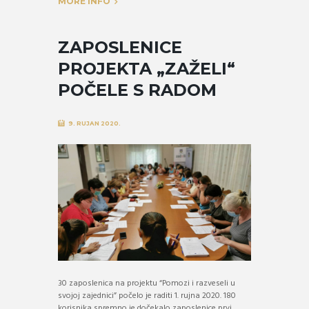
MORE INFO
ZAPOSLENICE
PROJEKTA „ZAŽELI“
POČELE S RADOM
9. RUJAN 2020.
30 zaposlenica na projektu “Pomozi i razveseli u
svojoj zajednici” počelo je raditi 1. rujna 2020. 180
korisnika spremno je dočekalo zaposlenice prvi