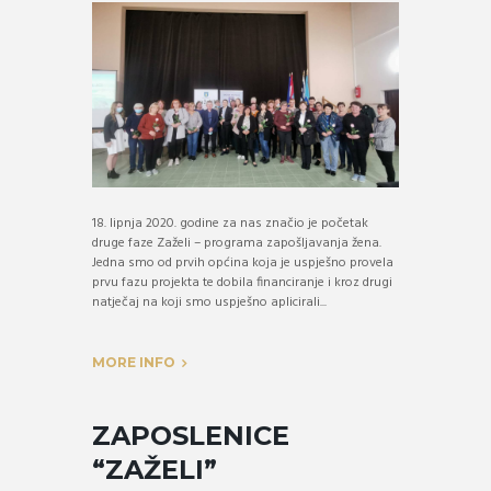
18. lipnja 2020. godine za nas značio je početak
druge faze Zaželi – programa zapošljavanja žena.
Jedna smo od prvih općina koja je uspješno provela
prvu fazu projekta te dobila financiranje i kroz drugi
natječaj na koji smo uspješno aplicirali...
MORE INFO
ZAPOSLENICE
“ZAŽELI”