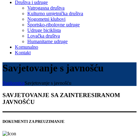
Društva i udruge
Vatrogasna društva
Kulturno umjetnička društva
Nogometni klubovi
Športsko-ribolovne udruge
Udruge biciklista
Lovačka društva
Humanitarne udruge
Komunalno
Kontakt
Savjetovanje s javnošću
Naslovnica
Savjetovanje s javnošću
SAVJETOVANJE SA ZAINTERESIRANOM
JAVNOŠĆU
DOKUMENTI ZA PREUZIMANJE