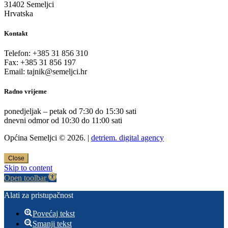
31402 Semeljci
Hrvatska
Kontakt
Telefon: +385 31 856 310
Fax: +385 31 856 197
Email: tajnik@semeljci.hr
Radno vrijeme
ponedjeljak – petak od 7:30 do 15:30 sati
dnevni odmor od 10:30 do 11:00 sati
Općina Semeljci © 2026. |
detriem. digital agency
Close
Skip to content
Open toolbar
Alati za pristupačnost
Povećaj tekst
Smanji tekst