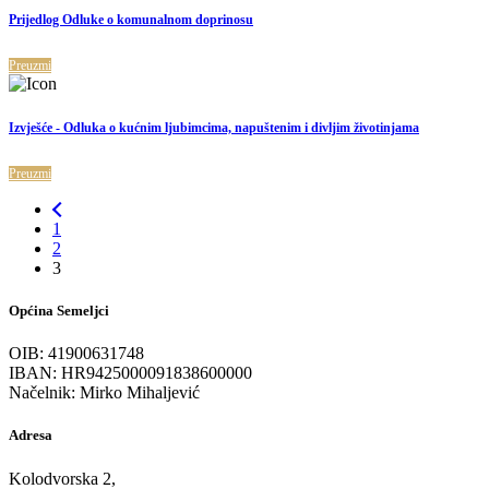
Prijedlog Odluke o komunalnom doprinosu
Preuzmi
Izvješće - Odluka o kućnim ljubimcima, napuštenim i divljim životinjama
Preuzmi
1
2
3
Općina Semeljci
OIB: 41900631748
IBAN: HR9425000091838600000
Načelnik: Mirko Mihaljević
Adresa
Kolodvorska 2,