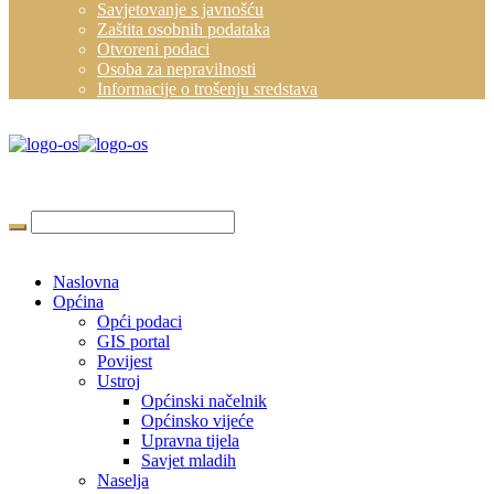
Savjetovanje s javnošću
Zaštita osobnih podataka
Otvoreni podaci
Osoba za nepravilnosti
Informacije o trošenju sredstava
Naslovna
Općina
Opći podaci
GIS portal
Povijest
Ustroj
Općinski načelnik
Općinsko vijeće
Upravna tijela
Savjet mladih
Naselja