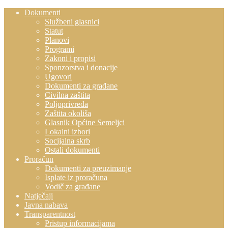
Dokumenti
Službeni glasnici
Statut
Planovi
Programi
Zakoni i propisi
Sponzorstva i donacije
Ugovori
Dokumenti za građane
Civilna zaštita
Poljoprivreda
Zaštita okoliša
Glasnik Općine Semeljci
Lokalni izbori
Socijalna skrb
Ostali dokumenti
Proračun
Dokumenti za preuzimanje
Isplate iz proračuna
Vodič za građane
Natječaji
Javna nabava
Transparentnost
Pristup informacijama