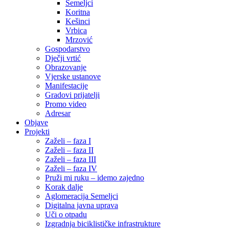
Semeljci
Koritna
Kešinci
Vrbica
Mrzović
Gospodarstvo
Dječji vrtić
Obrazovanje
Vjerske ustanove
Manifestacije
Gradovi prijatelji
Promo video
Adresar
Objave
Projekti
Zaželi – faza I
Zaželi – faza II
Zaželi – faza III
Zaželi – faza IV
Pruži mi ruku – idemo zajedno
Korak dalje
Aglomeracija Semeljci
Digitalna javna uprava
Uči o otpadu
Izgradnja biciklističke infrastrukture