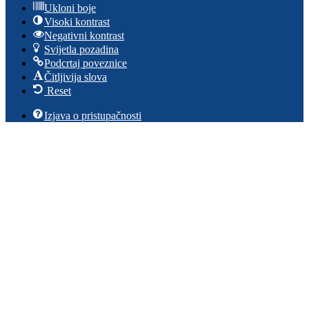
Ukloni boje
Visoki kontrast
Negativni kontrast
Svijetla pozadina
Podcrtaj poveznice
Čitljivija slova
Reset
Izjava o pristupačnosti