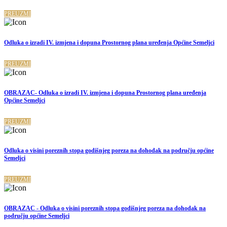
PREUZMI
Odluka o izradi IV. izmjena i dopuna Prostornog plana uređenja Općine Semeljci
PREUZMI
OBRAZAC- Odluka o izradi IV. izmjena i dopuna Prostornog plana uređenja
Općine Semeljci
PREUZMI
Odluka o visini poreznih stopa godišnjeg poreza na dohodak na području općine
Semeljci
PREUZMI
OBRAZAC - Odluka o visini poreznih stopa godišnjeg poreza na dohodak na
području općine Semeljci