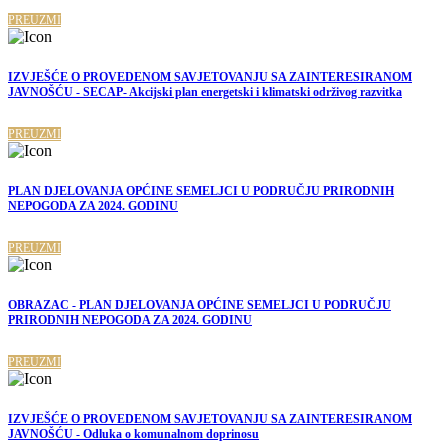
PREUZMI
IZVJEŠĆE O PROVEDENOM SAVJETOVANJU SA ZAINTERESIRANOM
JAVNOŠĆU - SECAP- Akcijski plan energetski i klimatski održivog razvitka
PREUZMI
PLAN DJELOVANJA OPĆINE SEMELJCI U PODRUČJU PRIRODNIH
NEPOGODA ZA 2024. GODINU
PREUZMI
OBRAZAC - PLAN DJELOVANJA OPĆINE SEMELJCI U PODRUČJU
PRIRODNIH NEPOGODA ZA 2024. GODINU
PREUZMI
IZVJEŠĆE O PROVEDENOM SAVJETOVANJU SA ZAINTERESIRANOM
JAVNOŠĆU - Odluka o komunalnom doprinosu