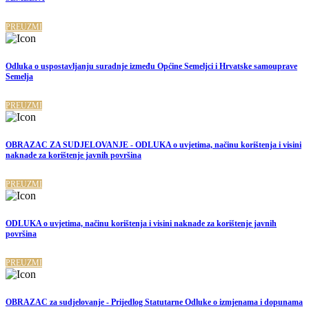
PREUZMI
Odluka o uspostavljanju suradnje između Općine Semeljci i Hrvatske samouprave
Semelja
PREUZMI
OBRAZAC ZA SUDJELOVANJE - ODLUKA o uvjetima, načinu korištenja i visini
naknade za korištenje javnih površina
PREUZMI
ODLUKA o uvjetima, načinu korištenja i visini naknade za korištenje javnih
površina
PREUZMI
OBRAZAC za sudjelovanje - Prijedlog Statutarne Odluke o izmjenama i dopunama