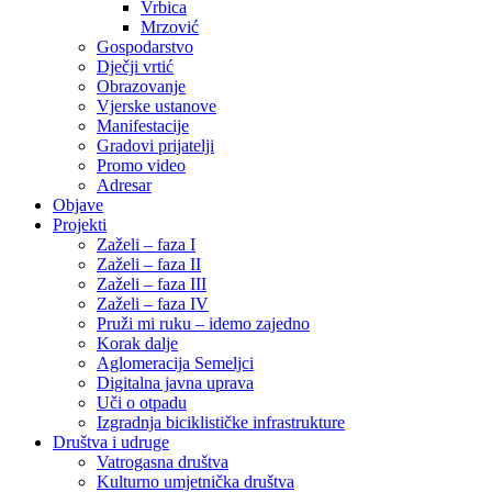
Vrbica
Mrzović
Gospodarstvo
Dječji vrtić
Obrazovanje
Vjerske ustanove
Manifestacije
Gradovi prijatelji
Promo video
Adresar
Objave
Projekti
Zaželi – faza I
Zaželi – faza II
Zaželi – faza III
Zaželi – faza IV
Pruži mi ruku – idemo zajedno
Korak dalje
Aglomeracija Semeljci
Digitalna javna uprava
Uči o otpadu
Izgradnja biciklističke infrastrukture
Društva i udruge
Vatrogasna društva
Kulturno umjetnička društva