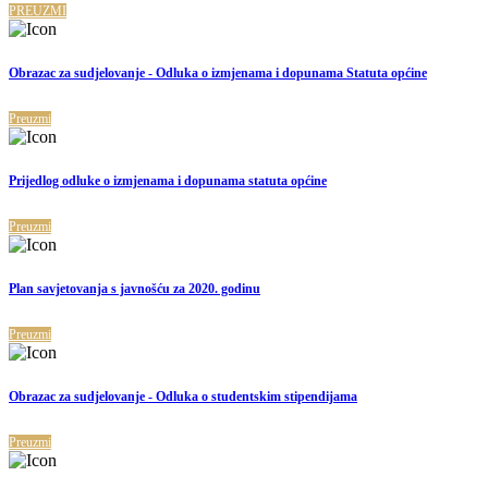
PREUZMI
Obrazac za sudjelovanje - Odluka o izmjenama i dopunama Statuta općine
Preuzmi
Prijedlog odluke o izmjenama i dopunama statuta općine
Preuzmi
Plan savjetovanja s javnošću za 2020. godinu
Preuzmi
Obrazac za sudjelovanje - Odluka o studentskim stipendijama
Preuzmi