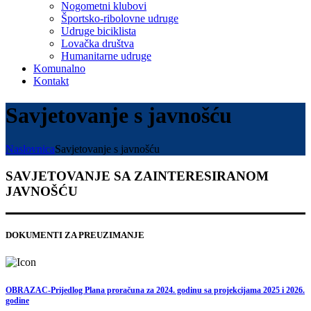
Nogometni klubovi
Športsko-ribolovne udruge
Udruge biciklista
Lovačka društva
Humanitarne udruge
Komunalno
Kontakt
Savjetovanje s javnošću
Naslovnica
Savjetovanje s javnošću
SAVJETOVANJE SA ZAINTERESIRANOM
JAVNOŠĆU
DOKUMENTI ZA PREUZIMANJE
OBRAZAC-Prijedlog Plana proračuna za 2024. godinu sa projekcijama 2025 i 2026.
godine