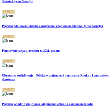
Statuta Općine Semeljci
PREUZMI
Prijedlog Statutarne Odluke o izmjenama i dopunama Statuta Općine Semeljci
PREUZMI
Plan savjetovanja s javnošću za 2021. godinu
PREUZMI
Obrazac za sudjelovanje - Odluka o izmjenama i dopunama Odluke o komunalnom
doprinosu
PREUZMI
Prijedlog odluke o izmjenama i dopunama odluke o komunalnom redu