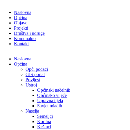
Naslovna
Općina
Objave
Projekti
Društva i udruge
Komunalno
Kontakt
Naslovna
Općina
Opći podaci
GIS portal
Povijest
Ustroj
Općinski načelnik
Općinsko vijeće
Upravna tijela
Savjet mladih
Naselja
Semeljci
Koritna
Kešinci