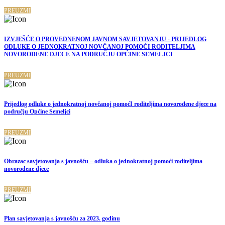
PREUZMI
IZVJEŠĆE O PROVEDNENOM JAVNOM SAVJETOVANJU - PRIJEDLOG
ODLUKE O JEDNOKRATNOJ NOVČANOJ POMOĆI RODITELJIMA
NOVOROĐENE DJECE NA PODRUČJU OPĆINE SEMELJCI
PREUZMI
Prijedlog odluke o jednokratnoj novčanoj pomoćI roditeljima novorođene djece na
području Općine Semeljci
PREUZMI
Obrazac savjetovanja s javnošću – odluka o jednokratnoj pomoći roditeljima
novorođene djece
PREUZMI
Plan savjetovanja s javnošću za 2023. godinu