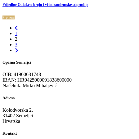
Prijedlog Odluke o broju i visini studentske stipendije
Preuzmi
1
2
3
Općina Semeljci
OIB: 41900631748
IBAN: HR9425000091838600000
Načelnik: Mirko Mihaljević
Adresa
Kolodvorska 2,
31402 Semeljci
Hrvatska
Kontakt